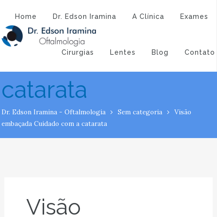
Atendimento:
(43) 3323-3194
(43) 9 9994-1527
Visão embaçada
Home
Dr. Edson Iramina
A Clínica
Exames
Cuidado com a
Cirurgias
Lentes
Blog
Contato
catarata
Dr. Edson Iramina - Oftalmologia
Sem categoria
Visão
embaçada Cuidado com a catarata
Visão