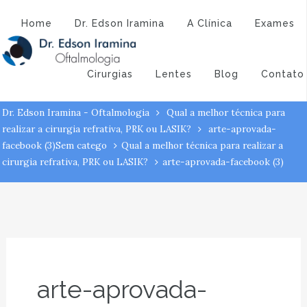
Atendimento:
(43) 3323-3194
(43) 9 9994-1527
arte-aprovada-
Home
Dr. Edson Iramina
A Clínica
Exames
facebook (3)
Cirurgias
Lentes
Blog
Contato
Dr. Edson Iramina - Oftalmologia
Qual a melhor técnica para
realizar a cirurgia refrativa, PRK ou LASIK?
arte-aprovada-
facebook (3)
Sem catego
Qual a melhor técnica para realizar a
cirurgia refrativa, PRK ou LASIK?
arte-aprovada-facebook (3)
arte-aprovada-