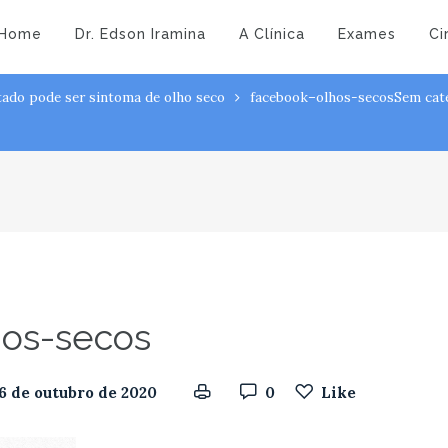
-1527
hos-secos
Home
Dr. Edson Iramina
A Clínica
Exames
Ci
itado pode ser sintoma de olho seco
facebook–olhos-secos
Sem cat
hos-secos
6 de outubro de 2020
0
Like