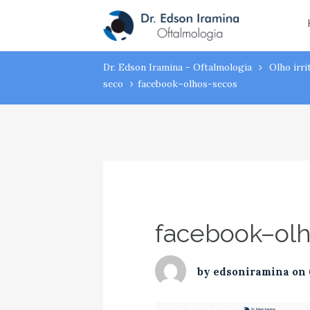
Atendimento:
(43) 3323-3194
(43) 9 9994
facebook–ol
Dr. Edson Iramina - Oftalmologia
Olho irr
seco
facebook–olhos-secos
facebook–ol
by
edsoniramina
on