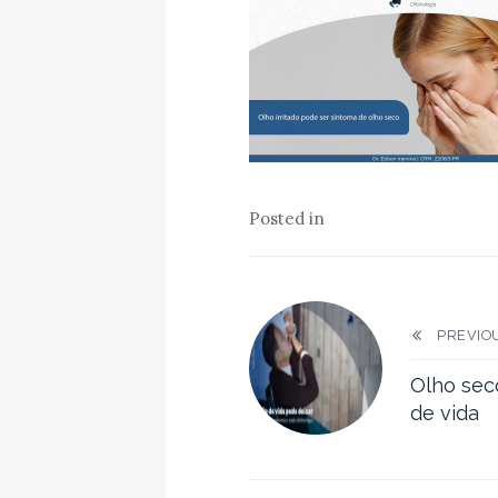
Posted in
PREVIOU
Olho seco
de vida