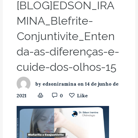
[BLOG]EDSON_IRA
MINA_Blefrite-
Conjuntivite_Enten
da-as-diferenças-e-
cuide-dos-olhos-15
by
edsoniramina
on
14 de junho de
2021
0
Like