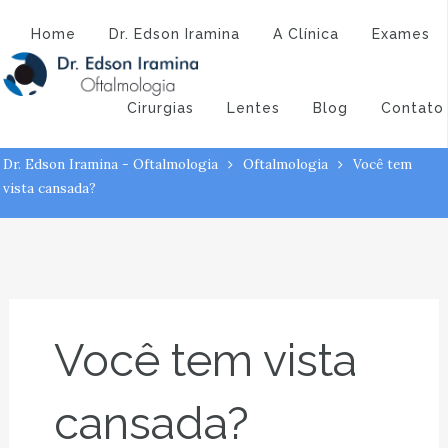
Atendimento:
(43) 3323-3194
(43) 9 9994-1527
Você tem vista
Home
Dr. Edson Iramina
A Clínica
Exames
cansada?
Cirurgias
Lentes
Blog
Contato
Dr. Edson Iramina - Oftalmologia
Oftalmologia
Você tem
vista cansada?
Você tem vista
cansada?