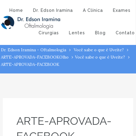
Atendimento:
(43) 3323-3194
(43) 9 9994-1527
ARTE-APROVADA-
Home
Dr. Edson Iramina
A Clínica
Exames
FACEBOOK
Cirurgias
Lentes
Blog
Contato
Dr. Edson Iramina - Oftalmologia
Você sabe o que é Uveíte?
ARTE-APROVADA-FACEBOOK
Olho
Você sabe o que é Uveíte?
ARTE-APROVADA-FACEBOOK
ARTE-APROVADA-