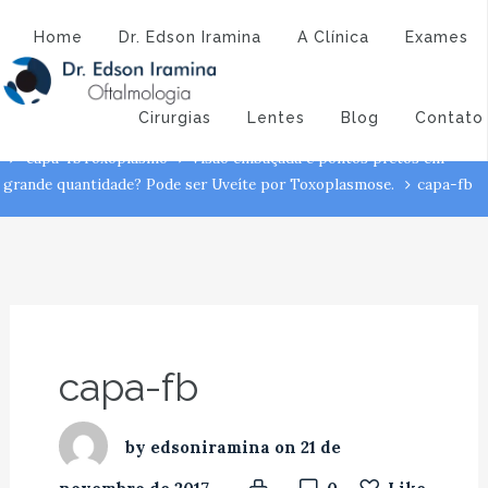
Atendimento:
(43) 3323-3194
(43) 9 9994-1527
capa-fb
Home
Dr. Edson Iramina
A Clínica
Exames
Dr. Edson Iramina - Oftalmologia
Visão embaçada e pontos
Cirurgias
Lentes
Blog
Contato
pretos em grande quantidade? Pode ser Uveíte por Toxoplasmose.
capa-fb
Toxoplasmo
Visão embaçada e pontos pretos em
grande quantidade? Pode ser Uveíte por Toxoplasmose.
capa-fb
capa-fb
by
edsoniramina
on
21 de