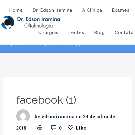
Atendimento:
(43) 3323-3194
(43) 9 9994-1527
facebook (1)
Home
Dr. Edson Iramina
A Clínica
Exames
Dr. Edson Iramina - Oftalmologia
Principais perguntas e
Cirurgias
Lentes
Blog
Contato
Respostas sobre Miopia
facebook (1)
Mio
Principais perguntas
e Respostas sobre Miopia
facebook (1)
facebook (1)
by
edsoniramina
on
24 de julho de
2018
0
Like