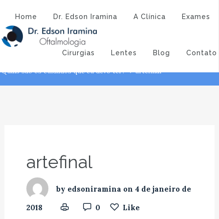
Atendimento:
(43) 3323-3194
(43) 9 9994-1527
artefinal
Home
Dr. Edson Iramina
A Clínica
Exames
Dr. Edson Iramina - Oftalmologia
O verão chegou. Quais são os
Cirurgias
Lentes
Blog
Contato
cuidados que eu devo ter?
artefinal
Conjuntiv
O verão chegou.
Quais são os cuidados que eu devo ter?
artefinal
artefinal
by
edsoniramina
on
4 de janeiro de
2018
0
Like