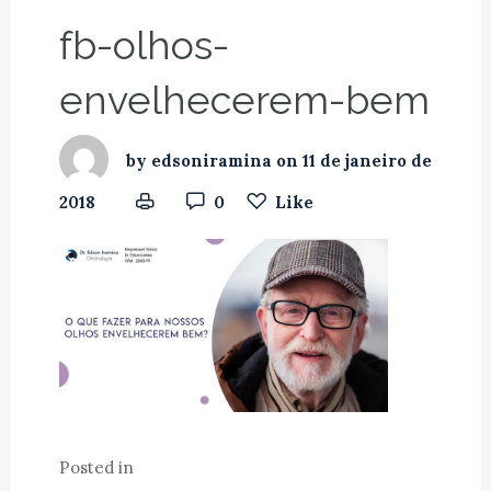
fb-olhos-
envelhecerem-bem
by
edsoniramina
on
11 de janeiro de
2018
0
Like
Posted in