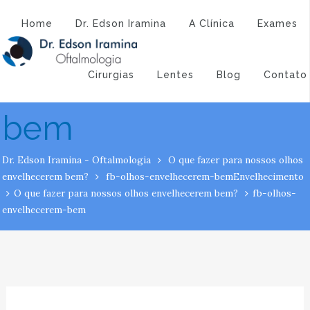
Atendimento:
(43) 3323-3194
(43) 9 9994-1527
fb-olhos-
Home
Dr. Edson Iramina
A Clínica
Exames
envelhecerem-
Cirurgias
Lentes
Blog
Contato
bem
Dr. Edson Iramina - Oftalmologia
O que fazer para nossos olhos
envelhecerem bem?
fb-olhos-envelhecerem-bem
Envelhecimento
O que fazer para nossos olhos envelhecerem bem?
fb-olhos-
envelhecerem-bem