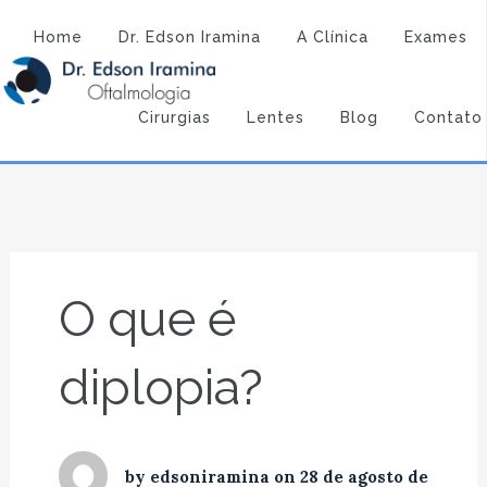
Atendimento:
(43) 3323-3194
(43) 9 9994-1527
O que é diplopia?
Home
Dr. Edson Iramina
A Clínica
Exames
Dr. Edson Iramina - Oftalmologia
Oftalmologia
O que é
Cirurgias
Lentes
Blog
Contato
diplopia?
O que é
diplopia?
by
edsoniramina
on
28 de agosto de