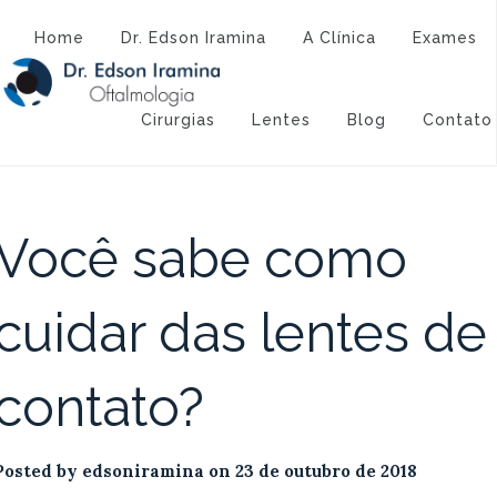
Atendimento:
(43) 3323-3194
(43) 9 9994-1527
Home
Dr. Edson Iramina
A Clínica
Exames
Dia:
23 de outubro de 2018
Cirurgias
Lentes
Blog
Contato
Você sabe como
cuidar das lentes de
contato?
Posted by
edsoniramina
on
23 de outubro de 2018