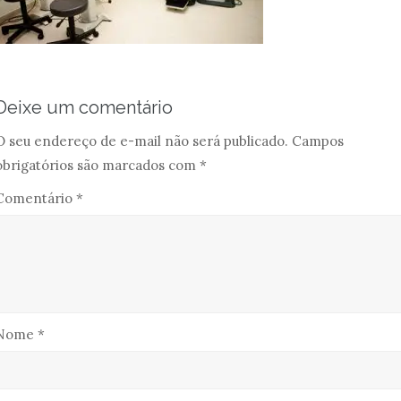
Deixe um comentário
O seu endereço de e-mail não será publicado.
Campos
obrigatórios são marcados com
*
Comentário
*
Nome
*