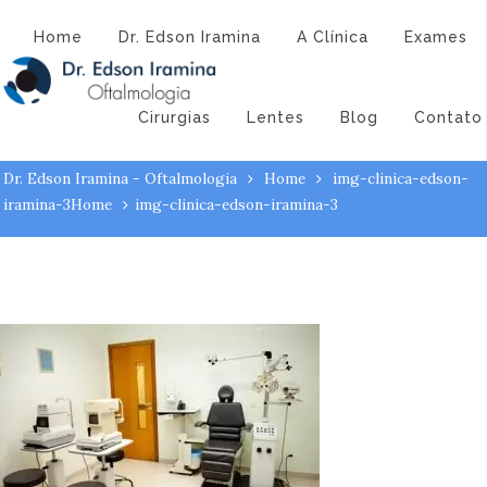
Atendimento:
(43) 3323-3194
(43) 9 9994-1527
img-clinica-edson-
Home
Dr. Edson Iramina
A Clínica
Exames
iramina-3
Cirurgias
Lentes
Blog
Contato
Dr. Edson Iramina - Oftalmologia
Home
img-clinica-edson-
iramina-3
Home
img-clinica-edson-iramina-3