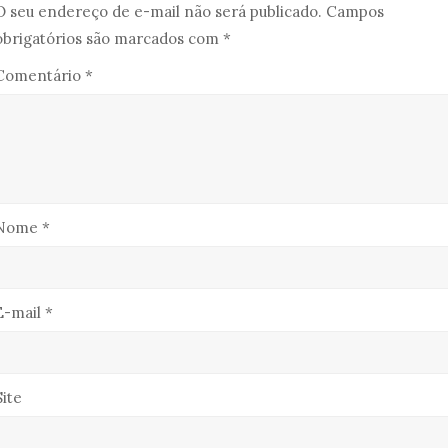
O seu endereço de e-mail não será publicado.
Campos
obrigatórios são marcados com
*
Comentário
*
Nome
*
E-mail
*
Site