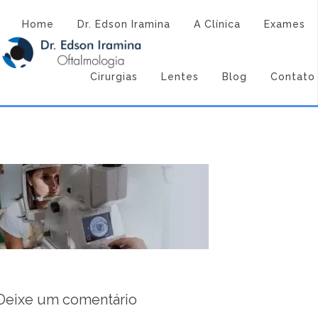
Atendimento:
(43) 3323-3194
(43) 9 9994-1527
biometria-laser
Home
Dr. Edson Iramina
A Clínica
Exames
Dr. Edson Iramina - Oftalmologia
Home
biometria-laser
Home
Cirurgias
Lentes
Blog
Contato
biometria-laser
Deixe um comentário