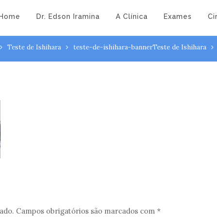
-1527
ihara-banner
Home
Dr. Edson Iramina
A Clínica
Exames
Ci
Teste de Ishihara
teste-de-ishihara-banner
Teste de Ishihara
ado.
Campos obrigatórios são marcados com
*