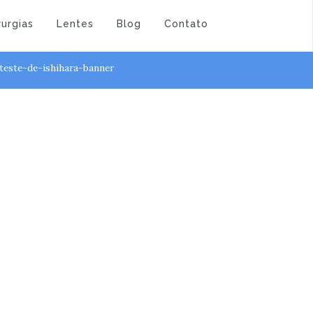
rurgias
Lentes
Blog
Contato
teste-de-ishihara-banner