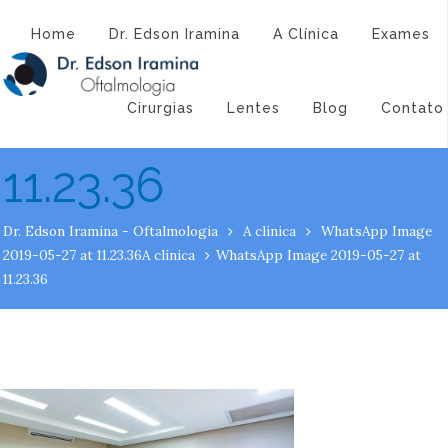
Atendimento:
(43) 3323-3194
(43) 9 9994-1527
WhatsApp Image
Home
Dr. Edson Iramina
A Clínica
Exames
2019-05-27 at
Cirurgias
Lentes
Blog
Contato
11.23.36
Dr. Edson Iramina - Oftalmologia
A clínica
WhatsApp Image
2019-05-27 at 11.23.36
A clínica
WhatsApp Image 2019-05-27 at
11.23.36