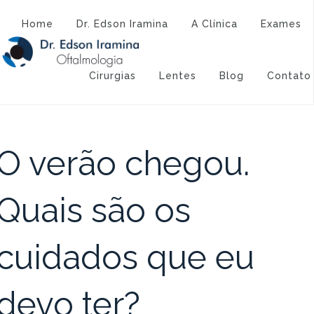
Atendimento:
(43) 3323-3194
(43) 9 9994-1527
Home
Dr. Edson Iramina
A Clínica
Exames
Categoria:
Verão
Cirurgias
Lentes
Blog
Contato
O verão chegou.
Quais são os
cuidados que eu
devo ter?