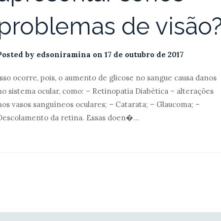
problemas de visão
Posted by
edsoniramina
on
17 de outubro de 2017
Isso ocorre, pois, o aumento de glicose no sangue causa danos
no sistema ocular, como: – Retinopatia Diabética – alterações
nos vasos sanguíneos oculares; – Catarata; – Glaucoma; –
Descolamento da retina. Essas doen�...