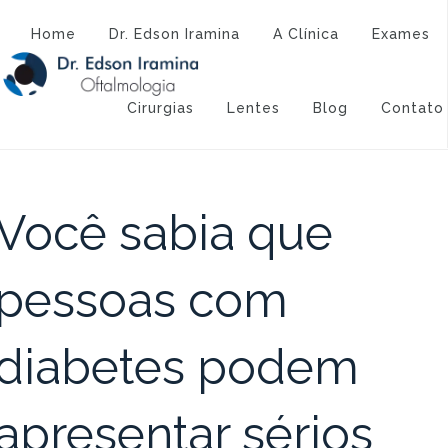
Atendimento:
(43) 3323-3194
(43) 9 9994-1527
Home
Dr. Edson Iramina
A Clínica
Exames
Categoria:
diabetes
Cirurgias
Lentes
Blog
Contato
Você sabia que
pessoas com
diabetes podem
apresentar sérios